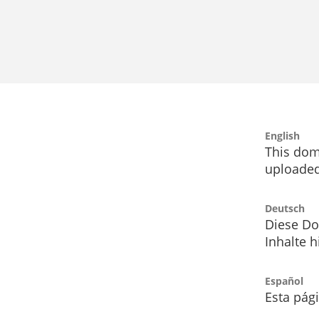
English
This dom
uploaded
Deutsch
Diese Do
Inhalte h
Español
Esta pág