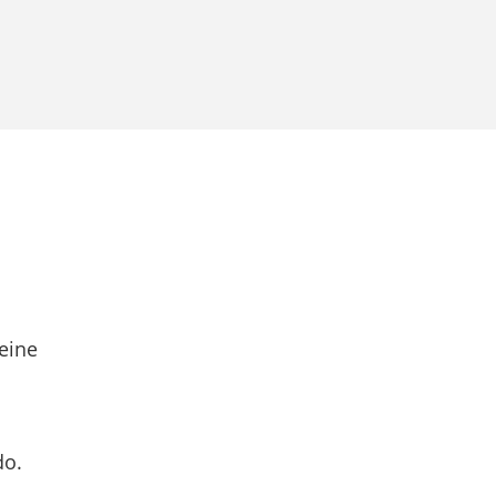
eine
do.